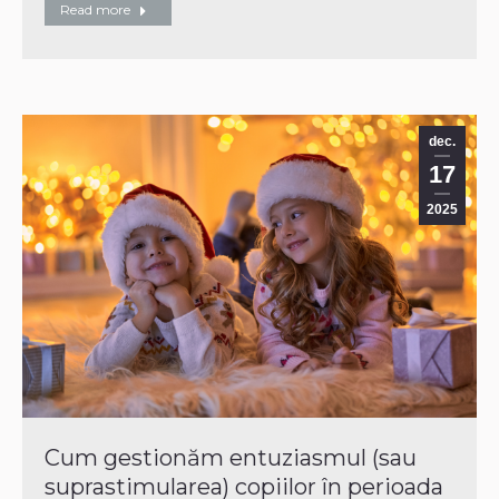
Read more
dec.
17
2025
Cum gestionăm entuziasmul (sau
suprastimularea) copiilor în perioada