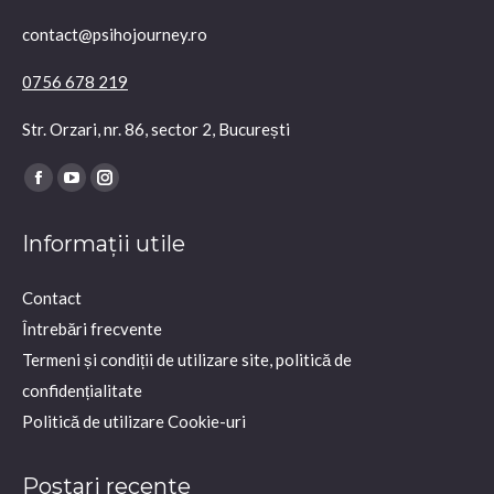
contact@psihojourney.ro
0756 678 219
Str. Orzari, nr. 86, sector 2, București
Find us on:
Facebook
YouTube
Instagram
page
page
page
Informații utile
opens
opens
opens
in
in
in
Contact
new
new
new
Întrebări frecvente
window
window
window
Termeni și condiții de utilizare site, politică de
confidențialitate
Politică de utilizare Cookie-uri
Postari recente