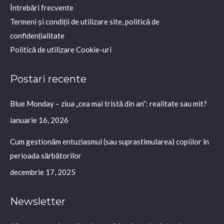
Întrebări frecvente
window
window
window
Termeni și condiții de utilizare site, politică de
confidențialitate
Politică de utilizare Cookie-uri
Postari recente
Blue Monday – ziua „cea mai tristă din an”: realitate sau mit?
ianuarie 16, 2026
Cum gestionăm entuziasmul (sau suprastimularea) copiilor în
perioada sărbătorilor
decembrie 17, 2025
Newsletter