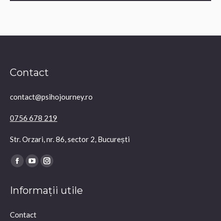
Contact
contact@psihojourney.ro
0756 678 219
Str. Orzari, nr. 86, sector 2, București
Find us on:
Facebook
YouTube
Instagram
page
page
page
Informații utile
opens
opens
opens
in
in
in
Contact
new
new
new