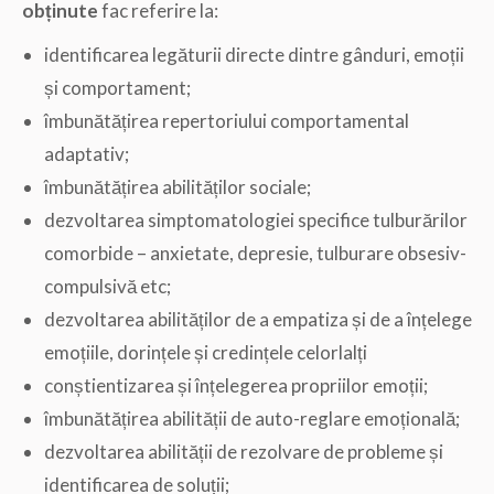
obținute
fac referire la:
identificarea legăturii directe dintre gânduri, emoții
și comportament;
îmbunătățirea repertoriului comportamental
adaptativ;
îmbunătățirea abilităților sociale;
dezvoltarea simptomatologiei specifice tulburărilor
comorbide – anxietate, depresie, tulburare obsesiv-
compulsivă etc;
dezvoltarea abilităților de a empatiza și de a înțelege
emoțiile, dorințele și credințele celorlalți
conștientizarea și înțelegerea propriilor emoții;
îmbunătățirea abilității de auto-reglare emoțională;
dezvoltarea abilității de rezolvare de probleme și
identificarea de soluții;