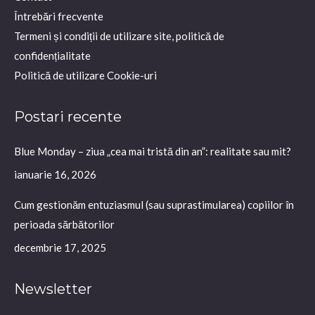
new
new
new
Întrebări frecvente
window
window
window
Termeni și condiții de utilizare site, politică de
confidențialitate
Politică de utilizare Cookie-uri
Postari recente
Blue Monday – ziua „cea mai tristă din an”: realitate sau mit?
ianuarie 16, 2026
Cum gestionăm entuziasmul (sau suprastimularea) copiilor în
perioada sărbătorilor
decembrie 17, 2025
Newsletter