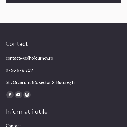
Contact
contact@psihojourney.ro
0756 678 219
Str. Orzari, nr. 86, sector 2, București
Find us on:
Facebook
YouTube
Instagram
page
page
page
Informații utile
opens
opens
opens
in
in
in
Contact