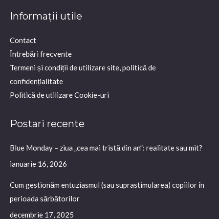
page
page
page
Informații utile
opens
opens
opens
in
in
in
Contact
new
new
new
Întrebări frecvente
window
window
window
Termeni și condiții de utilizare site, politică de
confidențialitate
Politică de utilizare Cookie-uri
Postari recente
Blue Monday – ziua „cea mai tristă din an”: realitate sau mit?
ianuarie 16, 2026
Cum gestionăm entuziasmul (sau suprastimularea) copiilor în
perioada sărbătorilor
decembrie 17, 2025