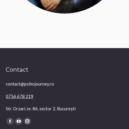
Contact
contact@psihojourney.ro
0756 678 219
Str. Orzari, nr. 86, sector 2, București
Find us on:
Facebook
YouTube
Instagram