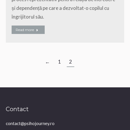
și dependență pe care a dezvoltat-o copilul cu
îngrijitorul său.
Read more
←
1
2
Contact
contact@psihojourney.ro