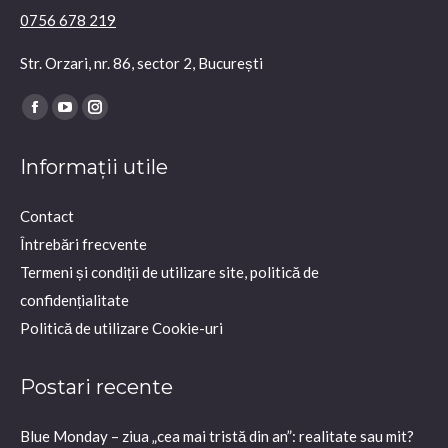
0756 678 219
Str. Orzari, nr. 86, sector 2, București
Find us on:
Facebook
YouTube
Instagram
page
page
page
Informații utile
opens
opens
opens
in
in
in
Contact
new
new
new
Întrebări frecvente
window
window
window
Termeni și condiții de utilizare site, politică de
confidențialitate
Politică de utilizare Cookie-uri
Postari recente
Blue Monday – ziua „cea mai tristă din an”: realitate sau mit?